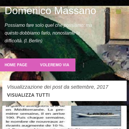
Domenico Massano
Passa ai contenuti principali
Possiamo fare solo quel che possiamo; ma
questo dobbiamo farlo, nonostante le
difficoltà. (I. Berlin)
HOME PAGE
VOLEREMO VIA
Visualizzazione dei post da settembre, 2017
VISUALIZZA TUTTI
P
o