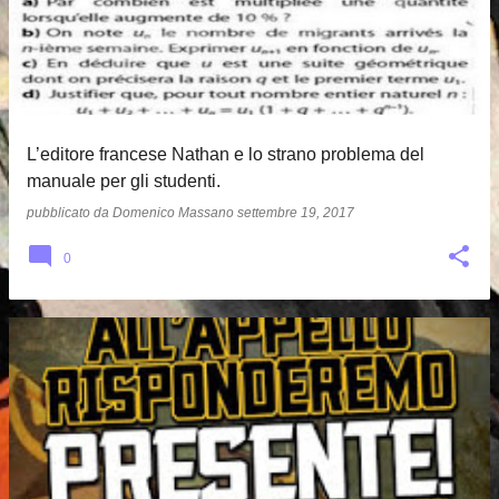
s
t
L’editore francese Nathan e lo strano problema del
manuale per gli studenti.
pubblicato da
Domenico Massano
settembre 19, 2017
0