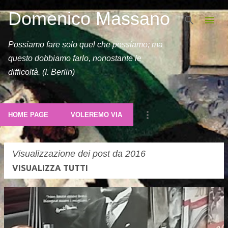
Domenico Massano
Passa ai contenuti principali
Possiamo fare solo quel che possiamo; ma
questo dobbiamo farlo, nonostante le
difficoltà. (I. Berlin)
HOME PAGE
VOLEREMO VIA
Visualizzazione dei post da 2016
VISUALIZZA TUTTI
P
o