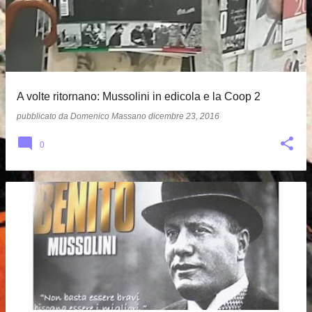
s
t
A volte ritornano: Mussolini in edicola e la Coop 2
pubblicato da
Domenico Massano
dicembre 23, 2016
0