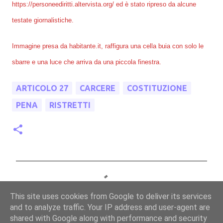
https://personeediritti.altervista.org/ ed è stato ripreso da alcune
testate giornalistiche.
Immagine presa da habitante.it, raffigura una cella buia con solo le
sbarre e una luce che arriva da una piccola finestra.
ARTICOLO 27
CARCERE
COSTITUZIONE
PENA
RISTRETTI
C
o
This site uses cookies from Google to deliver its services
m
and to analyze traffic. Your IP address and user-agent are
m
shared with Google along with performance and security