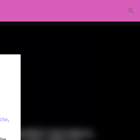
iche
,
che