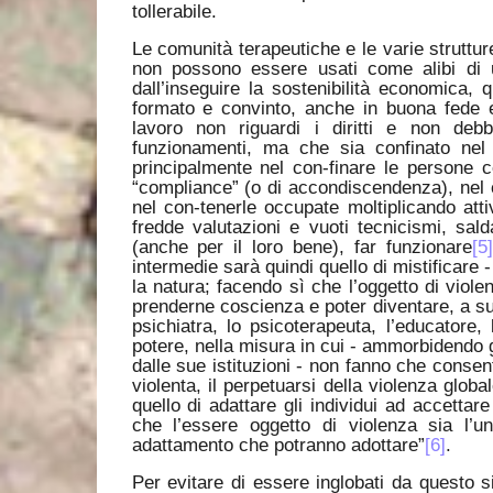
tollerabile.
Le comunità terapeutiche e le varie struttur
non possono essere usati come alibi di 
dall’inseguire la sostenibilità economica,
formato e convinto, anche in buona fede ed
lavoro non riguardi i diritti e non deb
funzionamenti, ma che sia confinato nel 
principalmente nel con-finare le persone c
“compliance” (o di accondiscendenza), nel co
nel con-tenerle occupate moltiplicando attivi
fredde valutazioni e vuoti tecnicismi, sal
(anche per il loro bene), far funzionare
[5
intermedie sarà quindi quello di mistificare 
la natura; facendo sì che l’oggetto di viole
prenderne coscienza e poter diventare, a sua
psichiatra, lo psicoterapeuta, l’educatore,
potere, nella misura in cui - ammorbidendo gli
dalle sue istituzioni - non fanno che consen
violenta, il perpetuarsi della violenza globa
quello di adattare gli individui ad accettar
che l’essere oggetto di violenza sia l’u
adattamento che potranno adottare”
[6]
.
Per evitare di essere inglobati da questo s