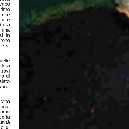
campo
prime
erché
cui è
i era
i una
si in
rreno
he si
delle
llora
trovi
no di
alato
voro,
Erano
mana,
 come
ce la
unità
 e di