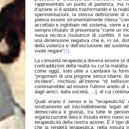
rappresentato un punto di partenza, ma no
d’azione si è andato trasformando e la realt
sperimentazioni, la stessa definizione di
poteva essere strumentalmente intesa “come
accettato e inglobato nel sistema, viene a 
sempre rifiutato di presentarla “come un mo
nuova tecnica risolutrice di conflitti. I
una dimensione negativa che è, in sé, dis
della violenza e dell’esclusione del sistema 
vuole negare”
[1]
.
La comunità terapeutica doveva essere (e d
contraddizioni della realtà su cui la malatti
come oggi), solo utile a cambiare la form
“prigionieri di una prigione senza sbarre, d
incidere”, rinchiusi all’interno “di belli
continuerebbe ad essere l'ultimo anello di u
dagli amici, dalla società, …], di cui conti
Quali erano il senso e la “terapeuticità”
strettamente ed inscindibilmente legati a
democratica e giusta), tra tutte le pers
organizzazione data e fissata entro nuovi sc
terapeuticità della nostra azione. È il tipo 
che la renderà terapeutica, nella misura i