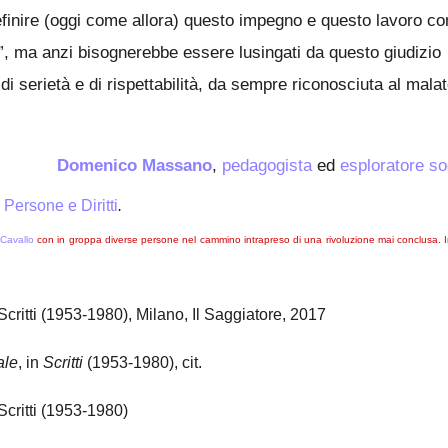
definire (oggi come allora) questo impegno e questo lavoro c
ica”, ma anzi bisognerebbe essere lusingati da questo giudizio
 serietà e di rispettabilità, da sempre riconosciuta al mala
Domenico Massano
,
pedagogista
ed
esploratore so
u
Persone e Diritti
.
Cavallo
con in groppa diverse persone nel cammino intrapreso di una rivoluzione mai conclusa. 
 Scritti (1953-1980), Milano, Il Saggiatore, 2017
ale
, in
Scritti
(1953-1980), cit.
 Scritti (1953-1980)