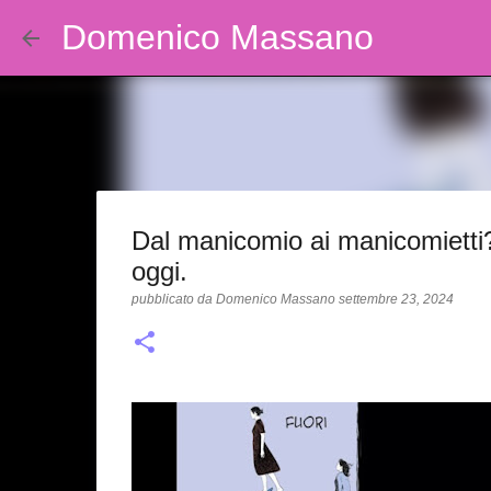
Domenico Massano
Dal manicomio ai manicomietti
oggi.
pubblicato da
Domenico Massano
settembre 23, 2024