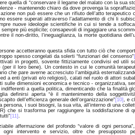
ere quella di “conservare il legame del malato con la sua sto
violenze - mantenendo chiaro da dove provenga la sopraffazi
zione non può essere che un rifiuto dell’atto terapeutico
sono essere superati attraverso l’adattamento di chi li subi
empre nuove ideologie scientifiche in cui si tende a soffoca
e sempre più esplicite; consapevoli di ingaggiare una scom
tre il non-diritto, l’ineguaglianza, la morte quotidiana dell
 persone accetteranno questa sfida con tutto ciò che comport
troppo spesso congelati da solerti “funzionari del consenso”
ivati in progetti, sovente fittiziamente condivisi ed utili s
e (per il loro bene). Un contesto in cui le comunità terapeu
ario che pare averne accresciuto l’ambiguità esternalizzand
 a enti (privati e/o religiosi), calati nel ruolo di attori subal
ati sulle dimensioni economica e tecnico - organizzativa, s
indifferenti a quella politica, dimenticando che la finalità gl
ia definirsi aperta “è il mantenimento della soggettivit
capito dell’efficienza generale dell’organizzazione”
[10]
, e c
a persona, i suoi bisogni, la sua vita, all’interno di una collett
R) che si trasforma per raggiungere la soddisfazione di q
utti”
[11]
.
oziabile affermazione del profondo “valore di ogni persona”
i ogni intervento e servizio, oltre che presupposto pe