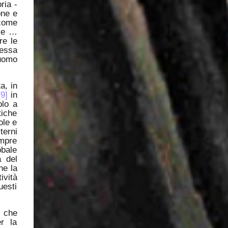
ria -
one e
 come
sce …
re le
messa
’uomo
a, in
[9]
in
olo a
tiche
ole e
terni
empre
obale
à del
he la
ività
uesti
, che
r la