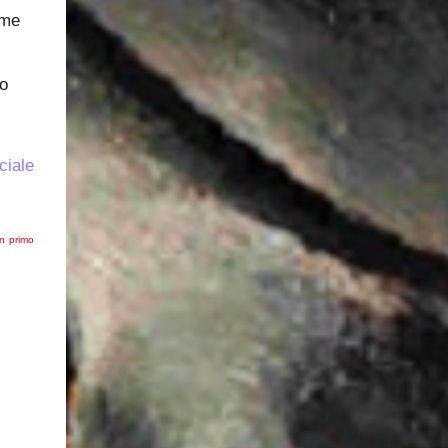
ome
to
ciale
In primo