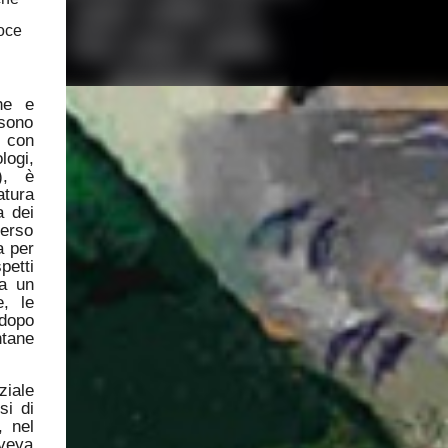
oce
che e
 sono
o con
logi,
…), è
atura
a dei
verso
a per
petti
ua un
e, le
 dopo
ntane
ziale
si di
, nel
aveva