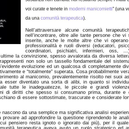
voi curate e tenete in
moderni manicomietti
” (una v
da una
comunità terapeutica
).
Nell’attraversare alcune comunità terapeuti
nell’incontrare, oltre alle tante persone che vi
inserite, anche le molte altre che vi operan
professionalità e ruoli diversi (educatori, psico
coordinatori, psichiatri, infermieri, oss, 
ultime la convinzione, spesso avvalorata da diversa letter
vo rappresenti non solo un tassello fondamentale del sistem
n’evidente evoluzione ed un qualcosa di completamente di
nitivamente e “totalmente” superata. Cosa probabilmente ver
iferimento al manicomio, prevalentemente risolto nei suoi as
bra esser diventato una sorta di alibi, in quanto si individ
ale tutte le inadeguatezze, le piccole e grandi violenz
ioni di diritti che spesso si consumano prima, durante e
ischiano di essere sottostimate, trascurate e considerate lo
e nascono da una semplice ma significativa analisi esperien
a provare ad approfondire la questione riprendendo le anali
ui pensiero resta ignoto o ignorato dai più), per il quale
munità terapeutica aveva avuto un ruolo strategico ed 