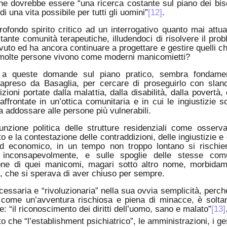
 che dovrebbe essere “una ricerca costante sul piano dei bis
i una vita possibile per tutti gli uomini”
[12]
.
ofondo spirito critico ad un interrogativo quanto mai attua
ante comunità terapeutiche, illudendoci di risolvere il pro
uto ed ha ancora continuare a progettare e gestire quelli ch
he molte persone vivono come moderni manicomietti?
 a queste domande sul piano pratico, sembra fondamen
rapreso da Basaglia, per cercare di proseguirlo con slan
ioni portate dalla malattia, dalla disabilità, dalla povertà, 
rontate in un’ottica comunitaria e in cui le ingiustizie so
 addossare alle persone più vulnerabili.
nzione politica delle strutture residenziali come osserva
 e la contestazione delle contraddizioni, delle ingiustizie e 
e ed economico, in un tempo non troppo lontano si rischie
e inconsapevolmente, e sulle spoglie delle stesse comu
uzione di quei manicomi, magari sotto altro nome, morbida
, che si sperava di aver chiuso per sempre.
cessaria e “rivoluzionaria” nella sua ovvia semplicità, perch
 come un’avventura rischiosa e piena di minacce, è soltan
e: “il riconoscimento dei diritti dell’uomo, sano e malato”
[13]
 che “l’establishment psichiatrico”, le amministrazioni, i ge