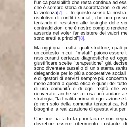
l’unica possibilità che resta continua ad ess
che è sempre storia di sopraffazioni e di 
la violenza
[7]
… In questo senso la nostra a
risolutivo di conflitti sociali, che non pos
tentando di resistere alle lusinghe delle s
contraddizioni che è nostro compito render
assurda nel voler far esistere dei valori men
sono eretti a principi”
[8]
.
Ma oggi quali realtà, quali strutture, quali
un contesto in cui i “malati” paiono essere 
rassicuranti certezze diagnostiche ed oggett
giustificare scelte “terapeutiche” già decis
sono diventate tassello di un sistema sanit
delegandole per lo più a cooperative sociali ed
e di gestori di servizi sempre più concentr
meno attenti a quella etica e quasi del tutto 
di una comunità e di ogni realtà che vogl
ricoverato, anche se la cosa può andare a s
strategia, “la finalità prima di ogni azione è l
(e non solo della comunità terapeutica, Nd
bisogni e la realizzazione di questa vita per t
Che fine ha fatto la prioritaria e non neg
dovrebbe essere riferimento costante d