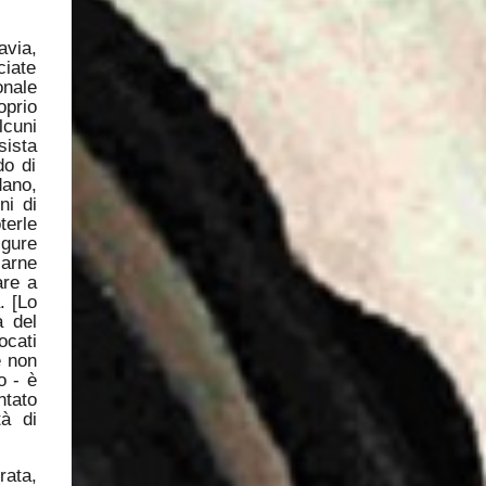
avia,
ciate
onale
oprio
lcuni
sista
do di
dano,
ni di
terle
igure
carne
are a
. [Lo
a del
ocati
e non
o - è
ntato
tà di
rata,