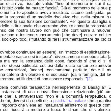
n di arrivo, risultato valido “fino al momento in cui il 
à istituzionale ha mutato faccia”. Già al momento delle sue 
 comunità terapeutica aveva mostrato alcune ambiguità, p
 la proposta di un modello risolutivo che, nella misura in 
perdere la sua funzione contestante”. Per questo Basaglia s
dello istituzionale che verrebbe vissuto come la proposta d
l senso del nostro lavoro non può che continuare a muover
truzione e insieme superamento [che deve] entrare nel te
socio-politico, rifiutando di farsi strumentalizzare da ciò c
ovrebbe continuare ad essere), un “mezzo di esplicitazione 
a mentale nasce e si instaura”, diversamente sarebbe stata (a
a ma non la sostanza delle cose, facendo sì che ci si ri
a noi stessi edificata, esclusi dalla realtà su cui presumeva
ssime costruzioni, [anche] tecnicamente perfette, dove il m
na catena di violenze e di esclusioni [dalla famiglia, dal la
nueremmo ad illuderci di non essere responsabili”
[2]
.
 della comunità terapeutica nell’esperienza di Basaglia? 
ll’instaurarsi di una nuova dimensione relazionale (più u
one che la attraversano: “non è la comunità terapeutica,
hemi, diversi da quelli della
psichiatria asilare
che garantis
di rapporto che viene ad instaurarsi all’interno di questa com
n cui riuscirà a mettere a fuoco le dinamiche di violenza