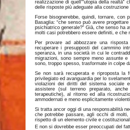
realizzazione di quell’”utopia della realtà”
delle risposte più adeguate alla costruzione d
Forse bisognerebbe, quindi, tornare, con pr
Basaglia: “che senso può avere progettare t
psichiatrico generale?” Già, che senso ha av
molti casi potrebbero essere definiti, e c
Per provare ad abbozzare una risposta
recuperare i presupposti del cammino int
speranza, in una società in cui le contraddiz
migrazioni, sono sempre meno assunte e aff
sono, troppo spesso, trasformate in colpe da
Se non sarà recuperata e riproposta la fu
privilegiato ed avanguardia per lo svelamento
violazioni dei diritti del sistema social
assistere (sul terreno preparato, anch
terapeutiche), al ritorno ed alla ricostr
ammodernati e meno esplicitamente violenti
Si tratta ancor oggi di una responsabilità ne
che potrebbe passare, agli occhi di molti,
rispetto di un elemento civile e costituzional
E non si dovrebbe esser preoccupati del fatto