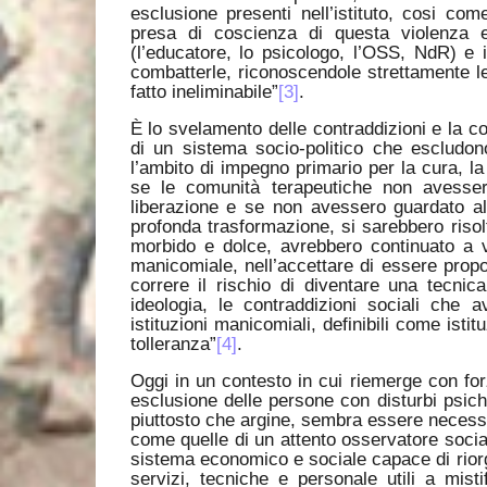
esclusione presenti nell’istituto, cosi co
presa di coscienza di questa violenza e
(l’educatore, lo psicologo, l’OSS, NdR) e il
combatterle, riconoscendole strettamente l
fatto ineliminabile”
[3]
.
È lo svelamento delle contraddizioni e la 
di un sistema socio-politico che escludono
l’ambito di impegno primario per la cura, la
se le comunità terapeutiche non avesser
liberazione e se non avessero guardato a
profonda trasformazione, si sarebbero risolt
morbido e dolce, avrebbero continuato a vi
manicomiale, nell’accettare di essere prop
correre il rischio di diventare una tecni
ideologia, le contraddizioni sociali che 
istituzioni manicomiali, definibili come istit
tolleranza”
[4]
.
Oggi in un contesto in cui riemerge con fo
esclusione delle persone con disturbi psichi
piuttosto che argine, sembra essere necessa
come quelle di un attento osservatore social
sistema economico e sociale capace di riorga
servizi, tecniche e personale utili a mist