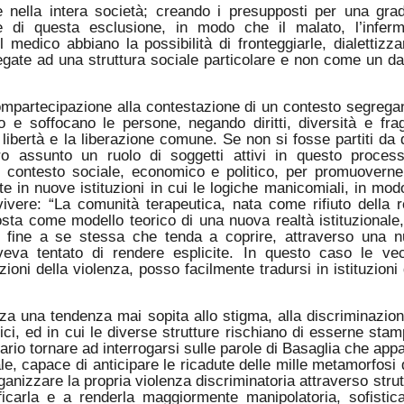
me nella intera società; creando i presupposti per una gra
 di questa esclusione, in modo che il malato, l’inferm
 medico abbiano la possibilità di fronteggiarle, dialettizza
egate ad una struttura sociale particolare e non come un da
compartecipazione alla contestazione di un contesto segrega
 e soffocano le persone, negando diritti, diversità e fragi
 libertà e la liberazione comune. Se non si fosse partiti da 
o assunto un ruolo di soggetti attivi in questo proces
l contesto sociale, economico e politico, per promuovern
e in nuove istituzioni in cui le logiche manicomiali, in mod
vere: “La comunità terapeutica, nata come rifiuto della r
osta come modello teorico di una nuova realtà istituzionale
ca fine a se stessa che tenda a coprire, attraverso una 
aveva tentato di rendere esplicite. In questo caso le ve
uzioni della violenza, posso facilmente tradursi in istituzioni 
rza una tendenza mai sopita allo stigma, alla discriminazio
ci, ed in cui le diverse strutture rischiano di esserne stam
rio tornare ad interrogarsi sulle parole di Basaglia che app
e, capace di anticipare le ricadute delle mille metamorfosi 
nizzare la propria violenza discriminatoria attraverso strut
ificarla e a renderla maggiormente manipolatoria, sofistic