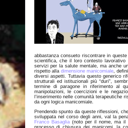
abbastanza consueto riscontrare in queste 
scientifica, che il loro contesto lavorati
servizi per la salute mentale, ma anche u
rispetto alla
dimensione manicomiale
, defi
diversi aspetti. Tuttavia questo generico r
strutturali ed istituzionali più “duri”, sem
termine di paragone in riferimento al qu
manipolazioni, le coercizioni e le negaz
l’inserimento nelle comunità terapeutiche r
da ogni logica manicomiale.
Prendendo spunto da queste riflessioni, ch
sviluppata nel corso degli anni, val la pen
Franco Basaglia
(noto per il nome, ma il c
processo di chiusura dei manicomi, la co