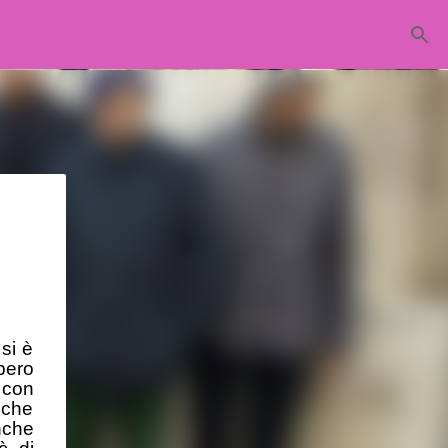
si è
bero
 con
anche
nche