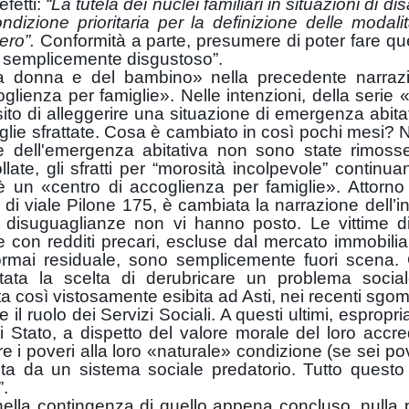
efetti:
“La tutela dei nuclei familiari in situazioni di di
izione prioritaria per la definizione delle modalit
ero”.
Conformità a parte, presumere di poter fare qu
 è semplicemente disgustoso”.
lla donna e del bambino» nella precedente narraz
glienza per famiglie». Nelle intenzioni, della serie 
sito di alleggerire una situazione di emergenza abitat
glie sfrattate. Cosa è cambiato in così pochi mesi? N
e dell'emergenza abitativa non sono state rimosse
late, gli sfratti per “morosità incolpevole” continua
 c'è un «centro di accoglienza per famiglie». Attorno 
 di viale Pilone 175, è cambiata la narrazione dell’in
le disuguaglianze non vi hanno posto. Le vittime d
e con redditi precari, escluse dal mercato immobilia
 ormai residuale, sono semplicemente fuori scena.
ata la scelta di derubricare un problema socia
ta così vistosamente esibita ad Asti, nei recenti sgom
 ruolo dei Servizi Sociali. A questi ultimi, espropria
 di Stato, a dispetto del valore morale del loro accre
re i poveri alla loro «naturale» condizione (se sei p
ta da un sistema sociale predatorio. Tutto questo 
”.
nella contingenza di quello appena concluso, nulla 