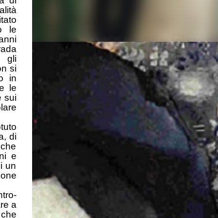
à di
lità
tato
o le
anni
trada
 gli
on si
o in
e le
e sui
olare
otuto
a, di
 che
ni e
i un
sone
tro-
are a
 che