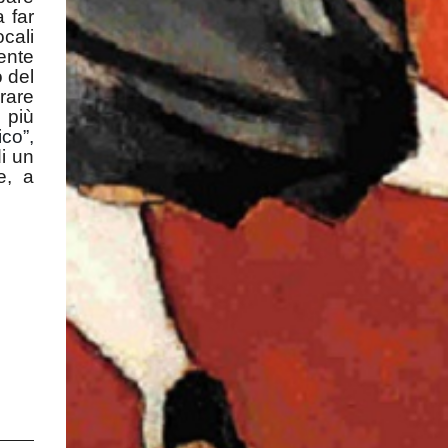
a far
ocali
ente
o del
urare
 più
co”,
di un
e, a