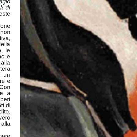
sagio
à di
este
ione
«non
iva,
ella
, le
no e
alla
tera
i un
re e
 Con
le a
beri
ti di
dito,
overo
alla
pare