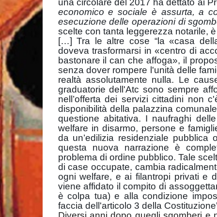
una circolare del 2017
ha dettato ai Pr
economico e sociale è assurta, a cond
esecuzione delle operazioni di sgomb
scelte con tanta leggerezza notarile,
[…] Tra le altre cose “la «casa de
doveva trasformarsi in «centro di acco
bastonare il can che affoga», il propo
senza dover rompere l'unità delle fami
realtà assolutamente nulla. Le caus
graduatorie dell'Atc sono sempre affol
nell’offerta dei servizi cittadini non
disponibilità della palazzina comunale
questione abitativa. I naufraghi del
welfare in disarmo, persone e famigli
da un’edilizia residenziale pubblica
questa nuova narrazione è complet
problema di ordine pubblico. Tale scel
di case occupate, cambia radicalmente il
ogni welfare, e ai filantropi privati e
viene affidato il compito di assoggetta
è colpa tua) e alla condizione impos
faccia dell'articolo 3 della Costituzione
Diversi anni dopo quegli sgomberi e 