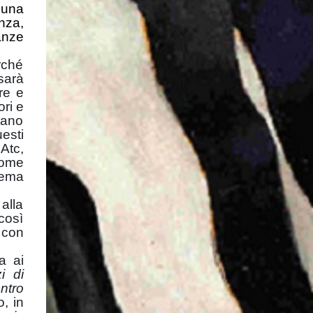
 una
nza,
anze
rché
sarà
are e
ori e
iano
esti
Atc,
 come
lema
alla
così
 con
a ai
i di
ntro
o, in