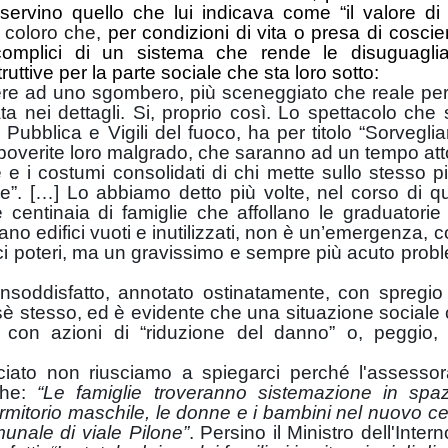
servino quello che lui indicava come “il valore di
ti coloro che,
per condizioni di vita o presa di coscie
 complici di un sistema che rende le disuguagli
truttive per la parte sociale che sta loro sotto:
re ad uno sgombero, più sceneggiato che reale pe
a nei dettagli. Si, proprio così. Lo spettacolo che 
a Pubblica e Vigili del fuoco, ha per titolo “Sorvegli
 impoverite loro malgrado, che saranno ad un tempo att
e e i costumi consolidati di chi mette sullo stesso p
one”. […] Lo abbiamo detto più volte, nel corso di qu
le centinaia di famiglie che affollano le graduatorie 
ano edifici vuoti e inutilizzati, non è un’emergenza,
ci poteri, ma un gravissimo e sempre più acuto prob
insoddisfatto, annotato ostinatamente, con spregio 
è stesso, ed è evidente che una situazione sociale 
a con azioni di “riduzione del danno” o, peggio,
iato non riusciamo a spiegarci perché l'assessor
 che:
“Le famiglie troveranno sistemazione in spaz
rmitorio maschile, le donne e i bambini nel nuovo ce
munale di viale Pilone”
. Persino il Ministro dell'Intern