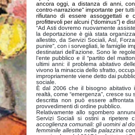
ancora oggi, a distanza di anni, con
contro-narrazione” importante per
tut
rifiutano di essere assoggettati e
profittevoli per alcuni (“dominus”) e dis
“Ad Asti dovremo nuovamente assiste
la deportazione è già stata organizzat
allestito, da Servizi Sociali, Asl, Forz
punire”, con i sorvegliati, le famiglie
destinatari dell’azione. Sono le regol
l’ente pubblico e il “partito del matt
ultimi anni: il problema abitativo del
vivono la minaccia dello sfratto, occup
impropriamente viene detto dai pubbli
sociale.
È dal 2006 che il bisogno abitativo 
realtà, come “emergenza”, cresce su s
descritta non può essere affrontat
provvedimenti di ordine pubblico.
Relativamente allo sgombero annunc
Servizi Sociali si ostini a ripetere
accoglienza comunali: gli uomini al do
femminile allestito nella palazzina co