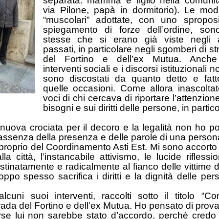
separata: mamma e figlio nella comunit
via Pilone, papà in dormitorio). Le moda
“muscolari” adottate, con uno sproposi
spiegamento di forze dell’ordine, son
stesse che si erano già viste negli 
passati, in particolare negli sgomberi di s
del Fortino e dell’ex Mutua. Anche
interventi sociali e i discorsi istituzionali n
sono discostati da quanto detto e fatt
quelle occasioni. Come allora inascoltat
voci di chi cercava di riportare l’attenzion
bisogni e sui diritti delle persone, in partic
ta nuova crociata per il decoro e la legalità non ho p
l’assenza della presenza e delle parole di una person
r proprio del Coordinamento Asti Est. Mi sono accorto
ittà, l’instancabile attivismo, le lucide riflessio
tinatamente e radicalmente al fianco delle vittime d
po spesso sacrifica i diritti e la dignità delle per
uni suoi interventi, raccolti sotto il titolo “Con
strada del Fortino e dell’ex Mutua. Ho pensato di prov
forse lui non sarebbe stato d’accordo, perché credo