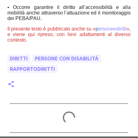
•
Occorre garantire il diritto all’accessibilità e alla
mobilità anche attraverso l’attuazione ed il monitoraggio
dei PEBA/PAU.
Il presente testo è pubblicato anche su «
p
ersoneediritti
», 
e viene qui ripreso, con lievi adattamenti al diverso 
contesto.
DIRITTI
PERSONE CON DISABILITÀ
RAPPORTODIRITTI
C
o
m