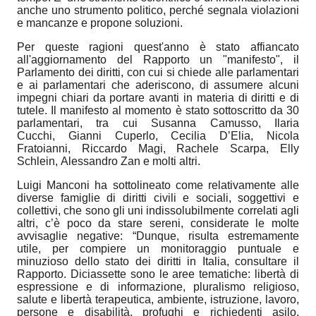
anche uno strumento politico, perché segnala violazioni
e mancanze e propone soluzioni.
Per queste ragioni quest'anno è stato affiancato
all'aggiornamento del Rapporto un "manifesto", il
Parlamento dei diritti, con cui si chiede alle parlamentari
e ai parlamentari che aderiscono, di assumere alcuni
impegni chiari da portare avanti in materia di diritti e di
tutele. Il manifesto al momento è stato sottoscritto da 30
parlamentari, tra cui Susanna Camusso, Ilaria
Cucchi, Gianni Cuperlo, Cecilia D’Elia, Nicola
Fratoianni, Riccardo Magi, Rachele Scarpa, Elly
Schlein, Alessandro Zan e molti altri.
Luigi Manconi ha sottolineato come relativamente alle
diverse famiglie di diritti civili e sociali, soggettivi e
collettivi, che sono gli uni indissolubilmente correlati agli
altri, c’è poco da stare sereni, considerate le molte
avvisaglie negative: “Dunque, risulta estremamente
utile, per compiere un monitoraggio puntuale e
minuzioso dello stato dei diritti in Italia, consultare il
Rapporto. Diciassette sono le aree tematiche: libertà di
espressione e di informazione, pluralismo religioso,
salute e libertà terapeutica, ambiente, istruzione, lavoro,
persone e disabilità, profughi e richiedenti asilo,