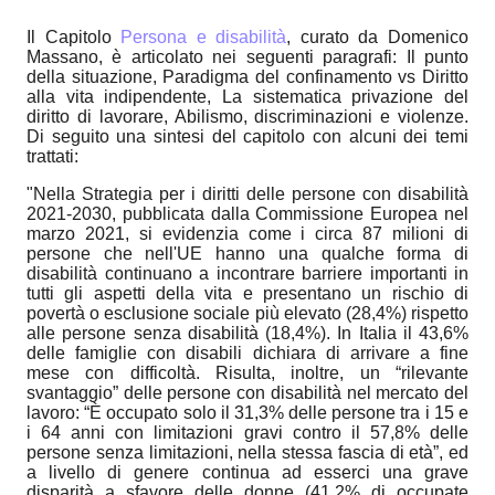
Il Capitolo
Persona e disabilità
, curato da Domenico
Massano, è articolato nei seguenti paragrafi: Il punto
della situazione, Paradigma del confinamento vs Diritto
alla vita indipendente, La sistematica privazione del
diritto di lavorare, Abilismo, discriminazioni e violenze.
Di seguito una sintesi del capitolo con alcuni dei temi
trattati:
"Nella Strategia per i diritti delle persone con disabilità
2021-2030, pubblicata dalla Commissione Europea nel
marzo 2021, si evidenzia come i circa 87 milioni di
persone che nell'UE hanno una qualche forma di
disabilità continuano a incontrare barriere importanti in
tutti gli aspetti della vita e presentano un rischio di
povertà o esclusione sociale più elevato (28,4%) rispetto
alle persone senza disabilità (18,4%). In Italia il 43,6%
delle famiglie con disabili dichiara di arrivare a fine
mese con difficoltà. Risulta, inoltre, un “rilevante
svantaggio” delle persone con disabilità nel mercato del
lavoro: “È occupato solo il 31,3% delle persone tra i 15 e
i 64 anni con limitazioni gravi contro il 57,8% delle
persone senza limitazioni, nella stessa fascia di età”, ed
a livello di genere continua ad esserci una grave
disparità a sfavore delle donne (41,2% di occupate