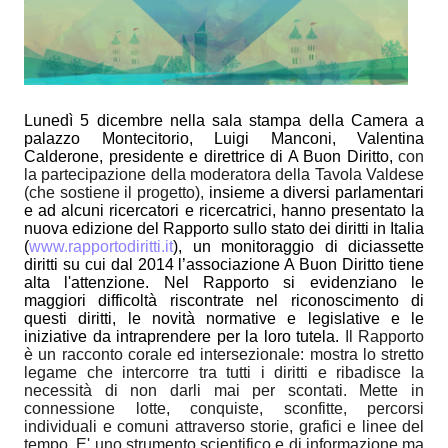
Lunedì 5 dicembre nella sala stampa della Camera a
palazzo Montecitorio, Luigi Manconi, Valentina
Calderone, presidente e direttrice di A Buon Diritto,
con
la partecipazione della moderatora della Tavola Valdese
(che sostiene il progetto),
insieme a diversi parlamentari
e ad alcuni ricercatori e ricercatrici, hanno presentato la
nuova edizione del Rapporto sullo stato dei diritti in Italia
(
www.rapportodiritti.it
), un monitoraggio di diciassette
diritti su cui dal 2014 l’associazione A Buon Diritto tiene
alta l'attenzione. Nel Rapporto si evidenziano le
maggiori difficoltà riscontrate nel riconoscimento di
questi diritti, le novità normative e legislative e le
iniziative da intraprendere per la loro tutela.
Il Rapporto
è un racconto corale ed intersezionale: mostra lo stretto
legame che intercorre tra tutti i diritti e ribadisce la
necessità di non darli mai per scontati. Mette in
connessione lotte, conquiste, sconfitte, percorsi
individuali e comuni attraverso storie, grafici e linee del
tempo. E' uno strumento scientifico e di informazione ma