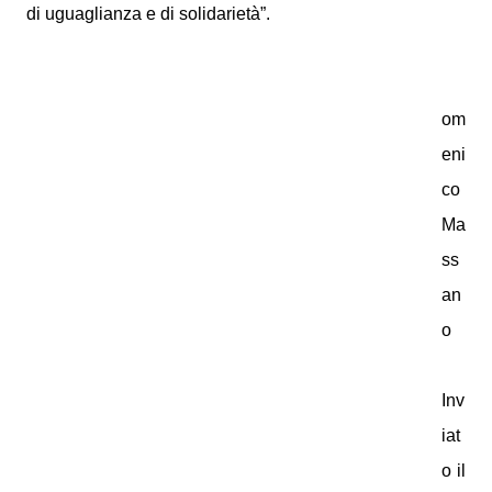
di uguaglianza e di solidarietà”.
om
eni
co
Ma
ss
an
o
Inv
iat
o il