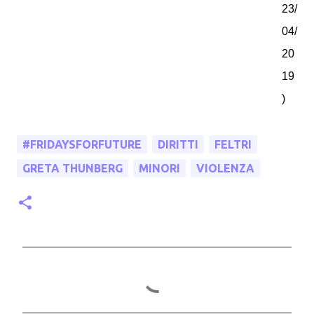
23/
04/
20
19
)
#FRIDAYSFORFUTURE
DIRITTI
FELTRI
GRETA THUNBERG
MINORI
VIOLENZA
C
o
m